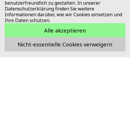
101, 8006 Zürich
benutzerfreundlich zu gestalten. In unserer
Datenschutzerklärung finden Sie weitere
Informationen darüber, wie wir Cookies einsetzen und
Ihre Daten schützen.
13tes Treffen der IG Proteins4Future &
Bioconversion
Alle akzeptieren
6. November 2025
13:00
-
17:30
Uhr
Nicht-essentielle Cookies verweigern
Sproudz, Eichenweg 49, 3052
Zollikofen
Alle Veranstaltungen