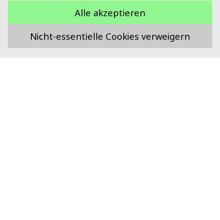
Alle akzeptieren
Nicht-essentielle Cookies verweigern
Unterstützt durch
Swiss Food Research
Technoparkstrasse 1