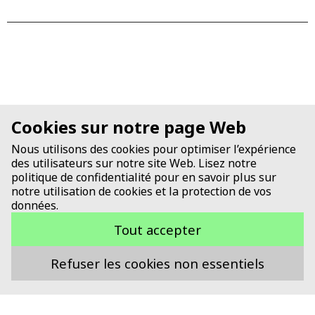
Cookies sur notre page Web
Nous utilisons des cookies pour optimiser l’expérience
Événements passes
des utilisateurs sur notre site Web. Lisez notre
politique de confidentialité pour en savoir plus sur
notre utilisation de cookies et la protection de vos
2e rencontre du GI Non Thermal
données.
Preservation (NTP)
Tout accepter
26 Novembre 2019
13:00
-
18:00
Uhr
Refuser les cookies non essentiels
BFH, Schwarztorstrasse 48, Bern